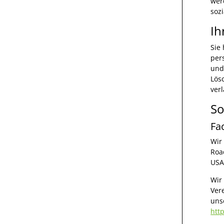
wer
soz
Ih
Sie
per
und
Lös
ver
So
Fa
Wir
Roa
USA
Wir
Ver
uns
htt