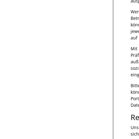
aus
Wen
Bet
kön
jew
auf
Mit
Prä
auß
soz
ein
Bit
kön
Por
Dat
Re
Uns
sich