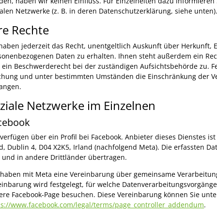
den, haben wir keinen Einfluss. Für Einzelheiten dazu informieren S
ialen Netzwerke (z. B. in deren Datenschutzerklärung, siehe unten)
re Rechte
 haben jederzeit das Recht, unentgeltlich Auskunft über Herkunft
sonenbezogenen Daten zu erhalten. Ihnen steht außerdem ein Rec
 ein Beschwerderecht bei der zuständigen Aufsichtsbehörde zu. Fe
chung und unter bestimmten Umständen die Einschränkung der V
langen.
ziale Netzwerke im Einzelnen
cebook
 verfügen über ein Profil bei Facebook. Anbieter dieses Dienstes is
d, Dublin 4, D04 X2K5, Irland (nachfolgend Meta). Die erfassten 
 und in andere Drittländer übertragen.
 haben mit Meta eine Vereinbarung über gemeinsame Verarbeitung
einbarung wird festgelegt, für welche Datenverarbeitungsvorgänge 
ere Facebook-Page besuchen. Diese Vereinbarung können Sie unte
ps://www.facebook.com/legal/terms/page_controller_addendum
.