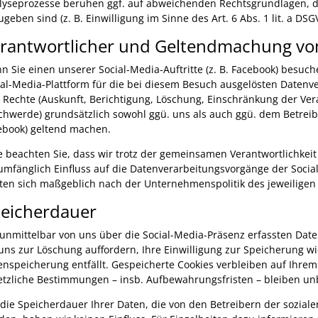
lyseprozesse beruhen ggf. auf abweichenden Rechtsgrundlagen, di
geben sind (z. B. Einwilligung im Sinne des Art. 6 Abs. 1 lit. a DSG
rantwortlicher und Geltendmachung vo
n Sie einen unserer Social-Media-Auftritte (z. B. Facebook) besuc
ial-Media-Plattform für die bei diesem Besuch ausgelösten Datenv
e Rechte (Auskunft, Berichtigung, Löschung, Einschränkung der Ve
chwerde) grundsätzlich sowohl ggü. uns als auch ggü. dem Betreiber
ebook) geltend machen.
te beachten Sie, dass wir trotz der gemeinsamen Verantwortlichkeit
lumfänglich Einfluss auf die Datenverarbeitungsvorgänge der Soci
hten sich maßgeblich nach der Unternehmenspolitik des jeweiligen
eicherdauer
 unmittelbar von uns über die Social-Media-Präsenz erfassten Da
 uns zur Löschung auffordern, Ihre Einwilligung zur Speicherung w
enspeicherung entfällt. Gespeicherte Cookies verbleiben auf Ihrem
etzliche Bestimmungen – insb. Aufbewahrungsfristen – bleiben un
 die Speicherdauer Ihrer Daten, die von den Betreibern der sozia