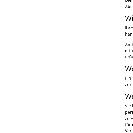
Die
Abs
Wi
Ihr
han
And
erf
Erf
Wo
Ein
zur
We
Sie
per
zu 
für
Ver