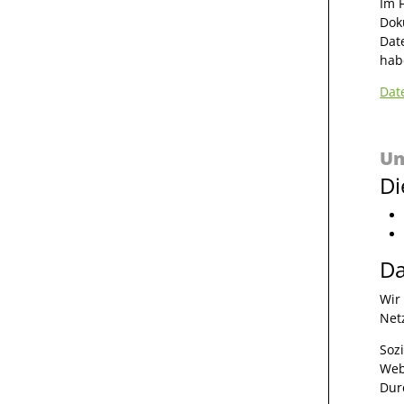
Im 
Dok
Dat
hab
Dat
Un
Di
Da
Wir
Net
Soz
Web
Dur