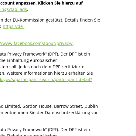
ccount anpassen. Klicken Sie hierzu auf
tings?tab=ads
.
n der EU-Kommission gestützt. Details finden Sie
d
https://de-
://www.facebook.com/about/privacy/
.
a Privacy Framework“ (DPF). Der DPF ist ein
ie Einhaltung europäischer
n soll. Jedes nach dem DPF zertifizierte
n. Weitere Informationen hierzu erhalten Sie
gov/s/participant-search/participant-detail?
and Limited, Gordon House, Barrow Street, Dublin
ten entnehmen Sie der Datenschutzerklärung von
a Privacy Framework“ (DPF). Der DPF ist ein
ie Einhaltung europäischer