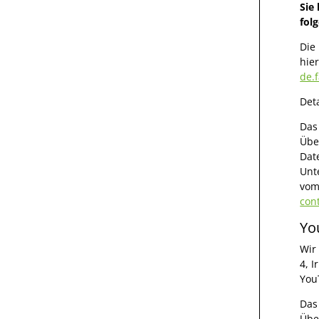
Sie
fol
Die
hie
de.
Det
Das
Übe
Dat
Unt
vom
con
Yo
Wir
4, 
You
Das
Übe