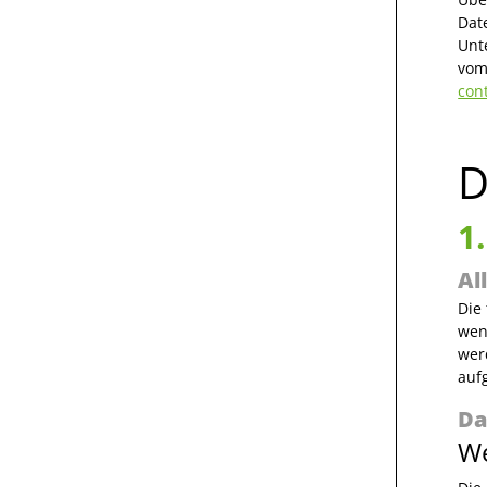
Dat
Unt
vom
con
D
1
Al
Die
wen
wer
auf
Da
We