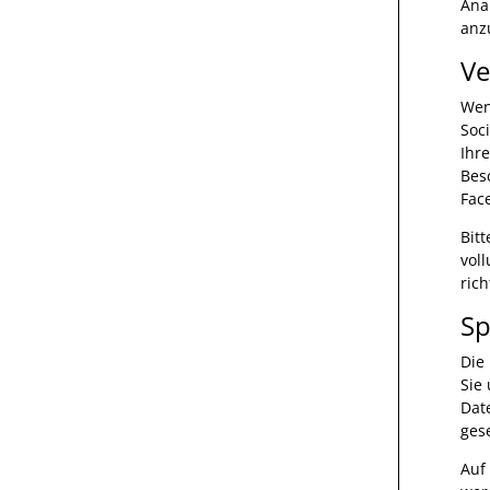
Ana
anzu
Ve
Wen
Soc
Ihr
Bes
Fac
Bit
vol
ric
Sp
Die
Sie
Dat
ges
Auf