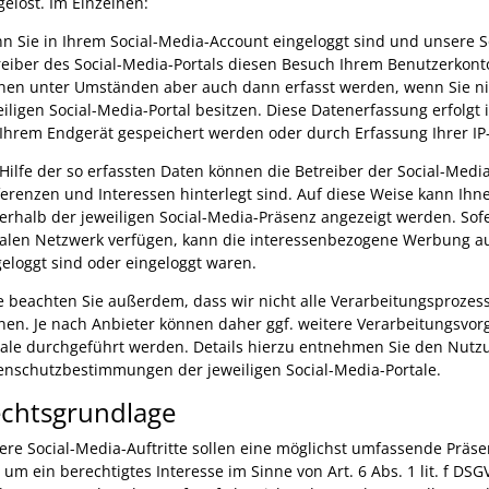
gelöst. Im Einzelnen:
n Sie in Ihrem Social-Media-Account eingeloggt sind und unsere 
reiber des Social-Media-Portals diesen Besuch Ihrem Benutzerko
nen unter Umständen aber auch dann erfasst werden, wenn Sie nic
eiligen Social-Media-Portal besitzen. Diese Datenerfassung erfolgt 
 Ihrem Endgerät gespeichert werden oder durch Erfassung Ihrer IP
 Hilfe der so erfassten Daten können die Betreiber der Social-Media
ferenzen und Interessen hinterlegt sind. Auf diese Weise kann I
erhalb der jeweiligen Social-Media-Präsenz angezeigt werden. Sof
ialen Netzwerk verfügen, kann die interessenbezogene Werbung au
geloggt sind oder eingeloggt waren.
te beachten Sie außerdem, dass wir nicht alle Verarbeitungsprozes
nen. Je nach Anbieter können daher ggf. weitere Verarbeitungsvor
tale durchgeführt werden. Details hierzu entnehmen Sie den Nu
enschutzbestimmungen der jeweiligen Social-Media-Portale.
chtsgrundlage
ere Social-Media-Auftritte sollen eine möglichst umfassende Präse
 um ein berechtigtes Interesse im Sinne von Art. 6 Abs. 1 lit. f DS