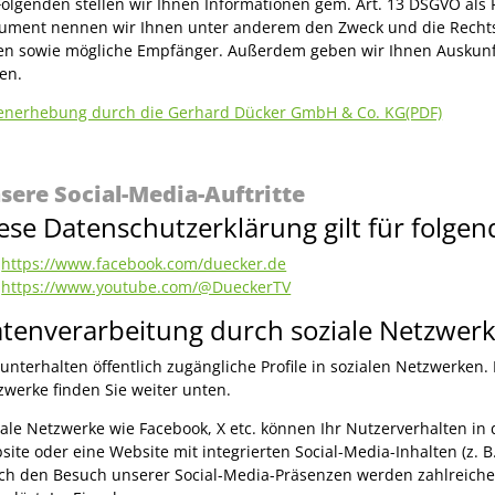
Folgenden stellen wir Ihnen Informationen gem. Art. 13 DSGVO als
ument nennen wir Ihnen unter anderem den Zweck und die Rechts
en sowie mögliche Empfänger. Außerdem geben wir Ihnen Auskunft ü
en.
enerhebung durch die Gerhard Dücker GmbH & Co. KG(PDF)
sere Social-Media-Auftritte
ese Datenschutzerklärung gilt für folgen
https://www.facebook.com/duecker.de
https://www.youtube.com/@DueckerTV
tenverarbeitung durch soziale Netzwer
 unterhalten öffentlich zugängliche Profile in sozialen Netzwerken
zwerke finden Sie weiter unten.
iale Netzwerke wie Facebook, X etc. können Ihr Nutzerverhalten in
site oder eine Website mit integrierten Social-Media-Inhalten (z.
ch den Besuch unserer Social-Media-Präsenzen werden zahlreiche