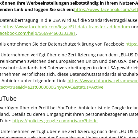
 können Ihre Werbeeinstellungen selbstständig in Ihrem Nutzer-A
genden Link und loggen Sie sich ein:
https://www.facebook.com/set
 Datenübertragung in die USA wird auf die Standardvertragsklausel
r:
https://www.facebook.com/legal/EU_data_transfer_addendum
un
facebook.com/help/566994660333381
.
ails entnehmen Sie der Datenschutzerklärung von Facebook:
https
 Unternehmen verfügt über eine Zertifizierung nach dem „EU-US Dat
reinkommen zwischen der Europäischen Union und den USA, der d
enschutzstandards bei Datenverarbeitungen in den USA gewährleiste
ernehmen verpflichtet sich, diese Datenschutzstandards einzuhalte
 Anbieter unter folgendem Link:
https://www.dataprivacyframework.
tact=true&id=a2zt0000000GnywAAC&status=Active
uTube
 verfügen über ein Profil bei YouTube. Anbieter ist die Google Irel
Irland. Details zu deren Umgang mit Ihren personenbezogenen Da
Tube:
https://policies.google.com/privacy?hl=de
.
 Unternehmen verfügt über eine Zertifizierung nach dem „EU-US Dat
reinkommen zwischen der Europäischen Union und den USA, der d