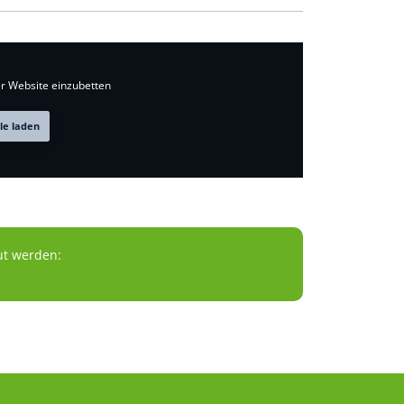
r Website einzubetten
lle laden
ut werden: