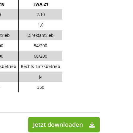
18
TWA 21
0
2,10
1,0
trieb
Direktantrieb
00
54/200
00
68/200
sbetrieb
Rechts-Linksbetrieb
ja
0
350
Jetzt downloaden