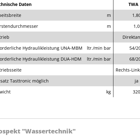
chnische Daten
TWA 
beitsbreite
m
1,8
rstendurchmesser
m
1,0
trieb
Direktan
forderliche Hydraulikleistung UNA-MBM
ltr./min bar
54/2
forderliche Hydraulikleistung DUA-HDM
ltr./min bar
68/2
triebsseite
Rechts-Link
nsatz Tasttronic möglich
ja
wicht
kg
32
ospekt "Wassertechnik"