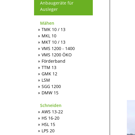
Anbaugeräte für
Ausleger
Mähen
TMK 10 / 13
MKL 10
MKT 10 / 13
VMS 1200 - 1400
VMS 1200 ÖKO
Förderband
TTM 13
GMK 12
LSM
SGG 1200
DMW 15
Schneiden
AWS 13-22
HS 16-20
HSL 15
LPS 20