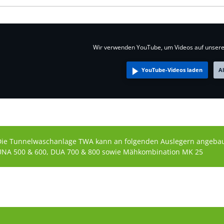
Wir verwenden YouTube, um Videos auf unsere
YouTube-Videos laden
A
Die Tunnelwaschanlage TWA kann an folgenden Auslegern angeba
UNA 500 & 600, DUA 700 & 800 sowie Mähkombination MK 25