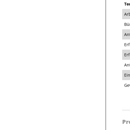
Te
Ar
Bü
An
Er
Er
An
Ei
Ge
Pr